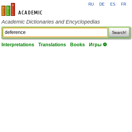
RU
DE
ES
FR
en-academic.com
Academic Dictionaries and Encyclopedias
Search!
Interpretations
Translations
Books
Игры ⚽