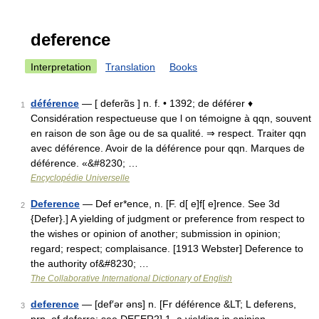
deference
Interpretation
Translation
Books
déférence
— [ deferɑ̃s ] n. f. • 1392; de déférer ♦
1
Considération respectueuse que l on témoigne à qqn, souvent
en raison de son âge ou de sa qualité. ⇒ respect. Traiter qqn
avec déférence. Avoir de la déférence pour qqn. Marques de
déférence. «&#8230; …
Encyclopédie Universelle
Deference
— Def er*ence, n. [F. d[ e]f[ e]rence. See 3d
2
{Defer}.] A yielding of judgment or preference from respect to
the wishes or opinion of another; submission in opinion;
regard; respect; complaisance. [1913 Webster] Deference to
the authority of&#8230; …
The Collaborative International Dictionary of English
deference
— [def′ər əns] n. [Fr déférence &LT; L deferens,
3