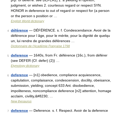
prp. of deferre: see DEFER2] 1. a yielding in opinion,
judgment, or wishes 2. courteous regard or respect SYN.
HONOR in deference to out of regard or respect for (a person
or the person s position or …
English World dictionary
déférence
— DÉFÉRENCE. s. f. Condescendance. Avoir de la
4
déférence pour l âge, pour le mérite, pour la dignité de quelqu
un, lui rendre de grandes déférences …
Dictionnaire de l'Académie Française 1798
deference
— 1640s, from Fr. déférence (16c.), from déférer
5
(see DEFER (Cf. defer) (2)) …
Etymology dictionary
deference
— [n1] obedience, compliance acquiescence,
6
capitulation, complaisance, condescension, docility, obeisance,
submission, yielding; concept 633 Ant. disobedience,
impoliteness, noncompliance deference [n2] attention, homage
acclaim, civility,&#8230; …
New thesaurus
deference
— Deference. s. f. Respect. Avoir de la deference
7