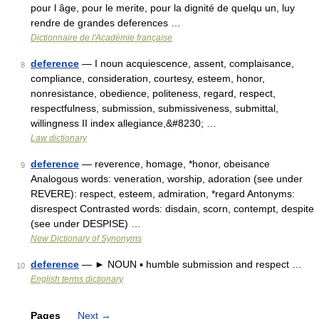
pour l âge, pour le merite, pour la dignité de quelqu un, luy
rendre de grandes deferences …
Dictionnaire de l'Académie française
deference
— I noun acquiescence, assent, complaisance,
8
compliance, consideration, courtesy, esteem, honor,
nonresistance, obedience, politeness, regard, respect,
respectfulness, submission, submissiveness, submittal,
willingness II index allegiance,&#8230; …
Law dictionary
deference
— reverence, homage, *honor, obeisance
9
Analogous words: veneration, worship, adoration (see under
REVERE): respect, esteem, admiration, *regard Antonyms:
disrespect Contrasted words: disdain, scorn, contempt, despite
(see under DESPISE) …
New Dictionary of Synonyms
deference
— ► NOUN ▪ humble submission and respect …
10
English terms dictionary
Pages
Next
→